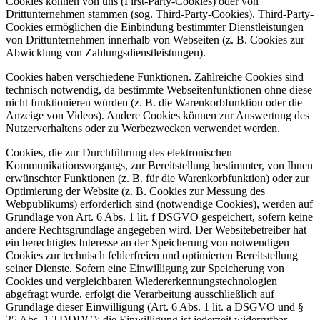
Cookies können von uns (First-Party-Cookies) oder von
Drittunternehmen stammen (sog. Third-Party-Cookies). Third-Party-
Cookies ermöglichen die Einbindung bestimmter Dienstleistungen
von Drittunternehmen innerhalb von Webseiten (z. B. Cookies zur
Abwicklung von Zahlungsdienstleistungen).
Cookies haben verschiedene Funktionen. Zahlreiche Cookies sind
technisch notwendig, da bestimmte Webseitenfunktionen ohne diese
nicht funktionieren würden (z. B. die Warenkorbfunktion oder die
Anzeige von Videos). Andere Cookies können zur Auswertung des
Nutzerverhaltens oder zu Werbezwecken verwendet werden.
Cookies, die zur Durchführung des elektronischen
Kommunikationsvorgangs, zur Bereitstellung bestimmter, von Ihnen
erwünschter Funktionen (z. B. für die Warenkorbfunktion) oder zur
Optimierung der Website (z. B. Cookies zur Messung des
Webpublikums) erforderlich sind (notwendige Cookies), werden auf
Grundlage von Art. 6 Abs. 1 lit. f DSGVO gespeichert, sofern keine
andere Rechtsgrundlage angegeben wird. Der Websitebetreiber hat
ein berechtigtes Interesse an der Speicherung von notwendigen
Cookies zur technisch fehlerfreien und optimierten Bereitstellung
seiner Dienste. Sofern eine Einwilligung zur Speicherung von
Cookies und vergleichbaren Wiedererkennungstechnologien
abgefragt wurde, erfolgt die Verarbeitung ausschließlich auf
Grundlage dieser Einwilligung (Art. 6 Abs. 1 lit. a DSGVO und §
25 Abs. 1 TDDDG); die Einwilligung ist jederzeit widerrufbar.