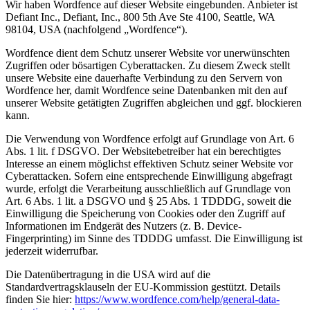
Wir haben Wordfence auf dieser Website eingebunden. Anbieter ist
Defiant Inc., Defiant, Inc., 800 5th Ave Ste 4100, Seattle, WA
98104, USA (nachfolgend „Wordfence“).
Wordfence dient dem Schutz unserer Website vor unerwünschten
Zugriffen oder bösartigen Cyberattacken. Zu diesem Zweck stellt
unsere Website eine dauerhafte Verbindung zu den Servern von
Wordfence her, damit Wordfence seine Datenbanken mit den auf
unserer Website getätigten Zugriffen abgleichen und ggf. blockieren
kann.
Die Verwendung von Wordfence erfolgt auf Grundlage von Art. 6
Abs. 1 lit. f DSGVO. Der Websitebetreiber hat ein berechtigtes
Interesse an einem möglichst effektiven Schutz seiner Website vor
Cyberattacken. Sofern eine entsprechende Einwilligung abgefragt
wurde, erfolgt die Verarbeitung ausschließlich auf Grundlage von
Art. 6 Abs. 1 lit. a DSGVO und § 25 Abs. 1 TDDDG, soweit die
Einwilligung die Speicherung von Cookies oder den Zugriff auf
Informationen im Endgerät des Nutzers (z. B. Device-
Fingerprinting) im Sinne des TDDDG umfasst. Die Einwilligung ist
jederzeit widerrufbar.
Die Datenübertragung in die USA wird auf die
Standardvertragsklauseln der EU-Kommission gestützt. Details
finden Sie hier:
https://www.wordfence.com/help/general-data-