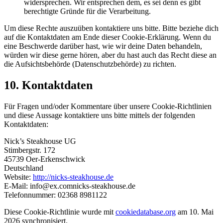
widersprechen. Wir entsprechen dem, es sei denn es gibt
berechtigte Gründe für die Verarbeitung.
Um diese Rechte auszuüben kontaktiere uns bitte. Bitte beziehe dich
auf die Kontaktdaten am Ende dieser Cookie-Erklärung. Wenn du
eine Beschwerde darüber hast, wie wir deine Daten behandeln,
würden wir diese gerne hören, aber du hast auch das Recht diese an
die Aufsichtsbehörde (Datenschutzbehörde) zu richten.
10. Kontaktdaten
Für Fragen und/oder Kommentare über unsere Cookie-Richtlinien
und diese Aussage kontaktiere uns bitte mittels der folgenden
Kontaktdaten:
Nick’s Steakhouse UG
Stimbergstr. 172
45739 Oer-Erkenschwick
Deutschland
Website:
http://nicks-steakhouse.de
E-Mail:
info@
ex.com
nicks-steakhouse.de
Telefonnummer: 02368 8981122
Diese Cookie-Richtlinie wurde mit
cookiedatabase.org
am 10. Mai
2026 synchronisiert.